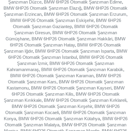
Şanzıman Düzce
,
BMW 6HP26 Otomatik Şanzıman Edirne
,
BMW 6HP26 Otomatik Şanzıman Elazığ
,
BMW 6HP26 Otomatik
Şanzıman Erzincan
,
BMW 6HP26 Otomatik Şanzıman Erzurum
,
BMW 6HP26 Otomatik Şanzıman Eskişehir
,
BMW 6HP26
Otomatik Şanzıman Gaziantep
,
BMW 6HP26 Otomatik
Şanzıman Giresun
,
BMW 6HP26 Otomatik Şanzıman
Gümüşhane
,
BMW 6HP26 Otomatik Şanzıman Hakkâri
,
BMW
6HP26 Otomatik Şanzıman Hatay
,
BMW 6HP26 Otomatik
Şanzıman Iğdır
,
BMW 6HP26 Otomatik Şanzıman Isparta
,
BMW
6HP26 Otomatik Şanzıman İstanbul
,
BMW 6HP26 Otomatik
Şanzıman İzmir
,
BMW 6HP26 Otomatik Şanzıman
Kahramanmaraş
,
BMW 6HP26 Otomatik Şanzıman Karabük
,
BMW 6HP26 Otomatik Şanzıman Karaman
,
BMW 6HP26
Otomatik Şanzıman Kars
,
BMW 6HP26 Otomatik Şanzıman
Kastamonu
,
BMW 6HP26 Otomatik Şanzıman Kayseri
,
BMW
6HP26 Otomatik Şanzıman Kilis
,
BMW 6HP26 Otomatik
Şanzıman Kırıkkale
,
BMW 6HP26 Otomatik Şanzıman Kırklareli
,
BMW 6HP26 Otomatik Şanzıman Kırşehir
,
BMW 6HP26
Otomatik Şanzıman Kocaeli
,
BMW 6HP26 Otomatik Şanzıman
Konya
,
BMW 6HP26 Otomatik Şanzıman Kütahya
,
BMW 6HP26
Otomatik Şanzıman Malatya
,
BMW 6HP26 Otomatik Şanzıman
Manisa
,
BMW 6HP26 Otomatik Şanzıman Mardin
,
BMW 6HP26