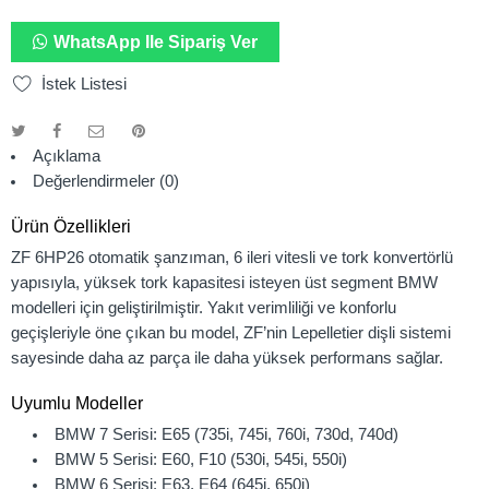
WhatsApp Ile Sipariş Ver
İstek Listesi
Açıklama
Değerlendirmeler (0)
Ürün Özellikleri
ZF 6HP26 otomatik şanzıman, 6 ileri vitesli ve tork konvertörlü
yapısıyla, yüksek tork kapasitesi isteyen üst segment BMW
modelleri için geliştirilmiştir. Yakıt verimliliği ve konforlu
geçişleriyle öne çıkan bu model, ZF’nin Lepelletier dişli sistemi
sayesinde daha az parça ile daha yüksek performans sağlar.
Uyumlu Modeller
BMW 7 Serisi: E65 (735i, 745i, 760i, 730d, 740d)
BMW 5 Serisi: E60, F10 (530i, 545i, 550i)
BMW 6 Serisi: E63, E64 (645i, 650i)