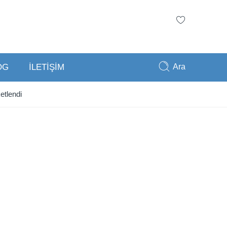
Ara
OG
İLETİŞİM
tlendi