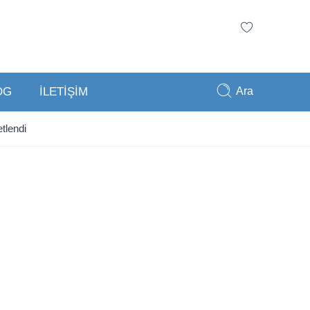
Ara
OG
İLETİŞİM
tlendi