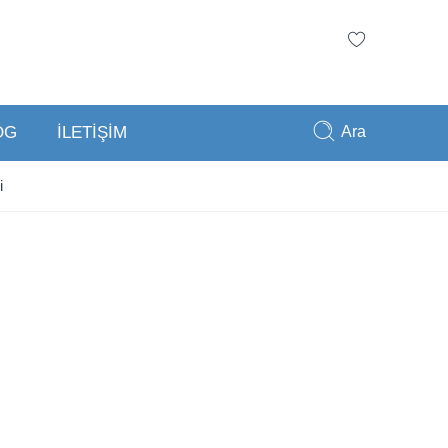
Ara
OG
İLETİŞİM
i