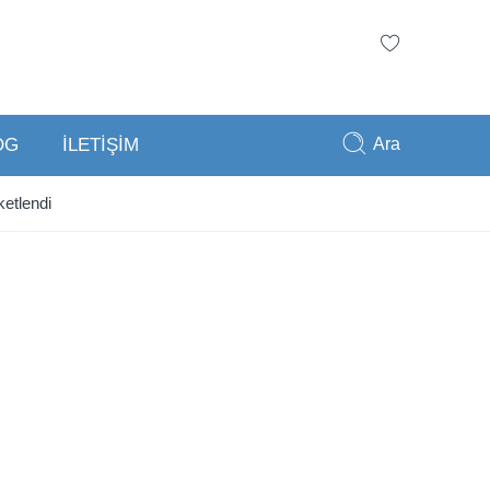
Ara
OG
İLETİŞİM
etlendi