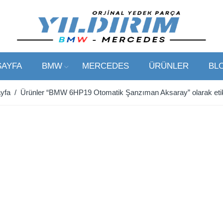
SAYFA
BMW
MERCEDES
ÜRÜNLER
BL
yfa
/ Ürünler “BMW 6HP19 Otomatik Şanzıman Aksaray” olarak etik