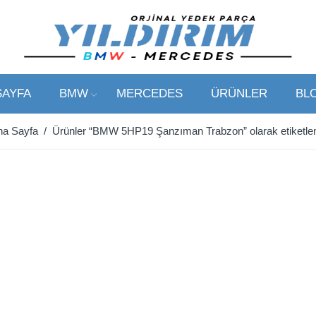
SAYFA
BMW
MERCEDES
ÜRÜNLER
BL
na Sayfa
/ Ürünler “BMW 5HP19 Şanzıman Trabzon” olarak etiketle