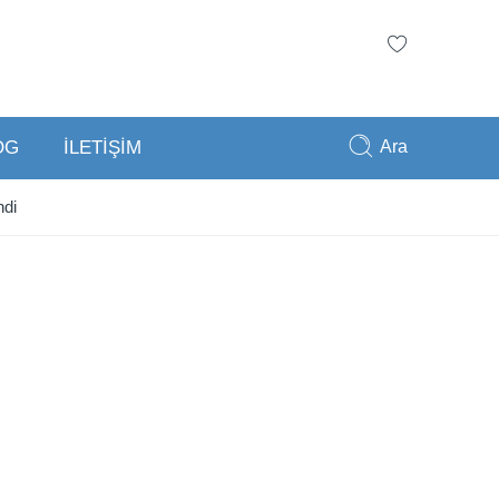
Ara
OG
İLETİŞİM
ndi