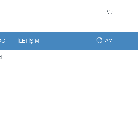
Ara
OG
İLETİŞİM
di