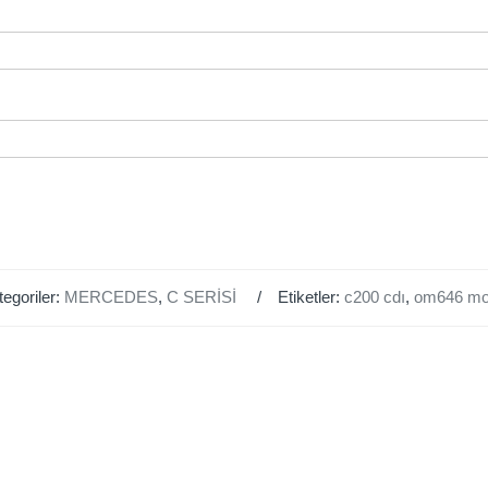
tegoriler:
MERCEDES
,
C SERİSİ
Etiketler:
c200 cdı
,
om646 mo