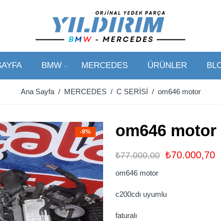
SAYFA
BMW
MERCEDES
ÜRÜNLER
BL
Ana Sayfa
/
MERCEDES
/
C SERİSİ
/ om646 motor
om646 motor
-9%
₺
70.000,70
₺
77.000,00
om646 motor
c200cdı uyumlu
faturalı