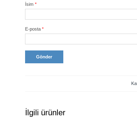
İsim
*
E-posta
*
Ka
İlgili ürünler